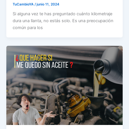
TuCambioYA
/
junio 11, 2024
Si alguna vez te has preguntado cuánto kilometraje
dura una llanta, no estás solo. Es una preocupación
común para los