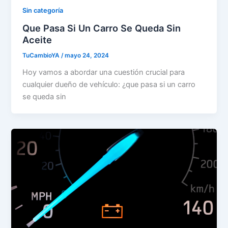
Sin categoría
Que Pasa Si Un Carro Se Queda Sin
Aceite
TuCambioYA
/
mayo 24, 2024
Hoy vamos a abordar una cuestión crucial para
cualquier dueño de vehículo: ¿que pasa si un carro
se queda sin