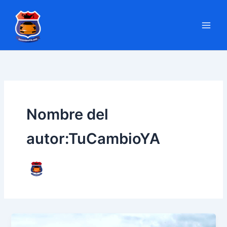
Ir
al
contenido
Nombre del
autor:TuCambioYA